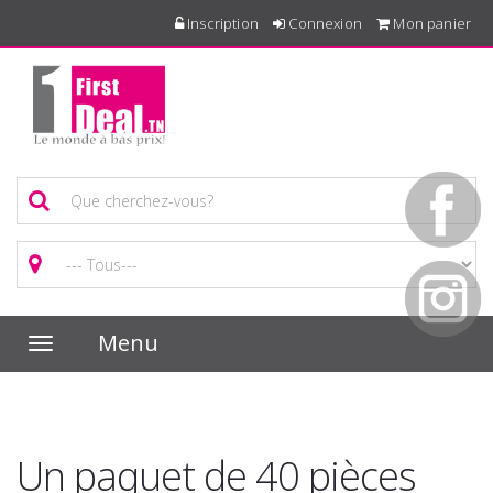
Inscription
Connexion
Mon panier
Menu
Toggle
navigation
Un paquet de 40 pièces