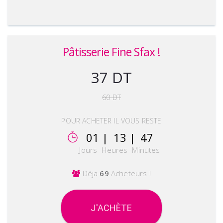
Pâtisserie Fine Sfax !
37 DT
60 DT
POUR ACHETER IL VOUS RESTE
01 |
13 |
47
Jours
Heures
Minutes
Déja
69
Acheteurs !
J'ACHÈTE