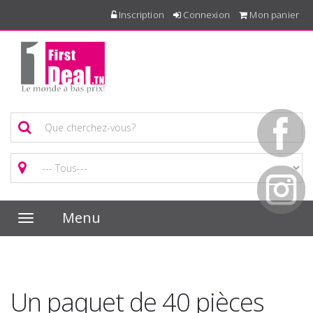
Inscription
Connexion
Mon panier
Menu
Toggle
navigation
Un paquet de 40 pièces