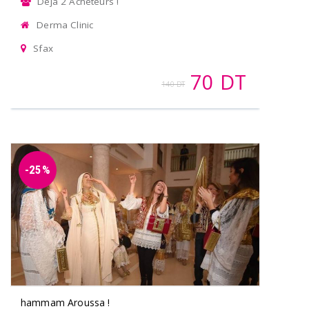
Déja 2 Acheteurs !
Derma Clinic
Sfax
70 DT
140 DT
-25%
hammam Aroussa !