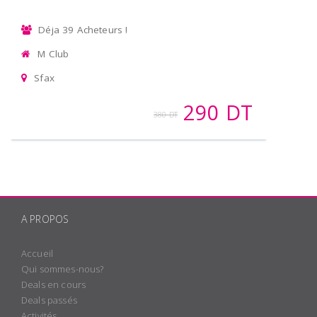
Déja 39 Acheteurs !
M Club
Sfax
290 DT
380 DT
A PROPOS
Accueil
Qui sommes-nous?
Deals en cours
Deals passés
Activités