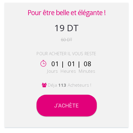
Pour être belle et élégante !
19 DT
60 DT
POUR ACHETER IL VOUS RESTE
01 |
01 |
08
Jours
Heures
Minutes
Déja
113
Acheteurs !
J'ACHÈTE