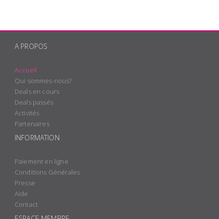
A PROPOS
Accueil
Qui sommes-nous?
Deals en cours
Deals passés
Activités
Partenaires
INFORMATION
Paiement en ligne
Conditions Générales
Presse
Aide
Contact
ESPACE MEMBRE