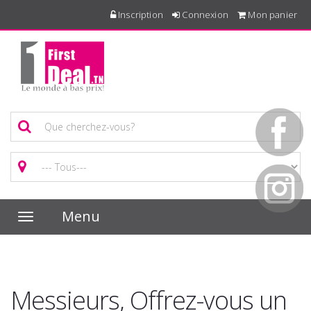
Inscription
Connexion
Mon panier
Menu
Toggle
navigation
Messieurs, Offrez-vous un