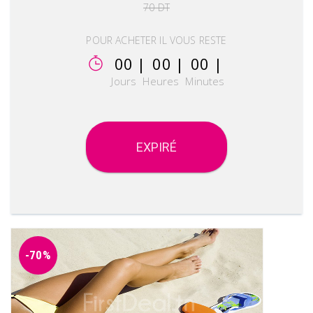
70 DT
POUR ACHETER IL VOUS RESTE
00 |
00 |
00 |
Jours
Heures
Minutes
EXPIRÉ
-70%