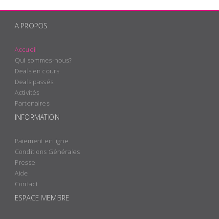
A PROPOS
Accueil
Qui sommes-nous?
Deals en cours
Deals passés
Activités
Partenaires
INFORMATION
Paiement en ligne
Conditions Générales
Presse
Aide
Contact
ESPACE MEMBRE