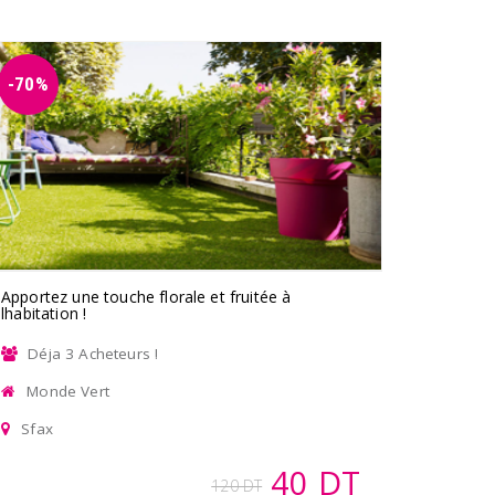
-70%
Apportez une touche florale et fruitée à
lhabitation !
Déja 3 Acheteurs !
Monde Vert
Sfax
40 DT
120 DT