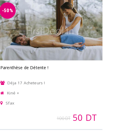
-50%
Parenthèse de Détente !
Déja 17 Acheteurs !
Kiné +
Sfax
50 DT
100 DT