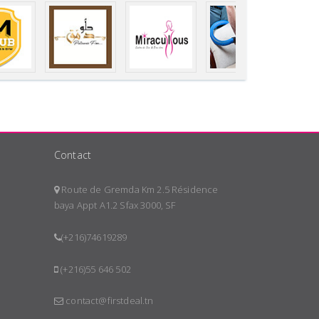
Contact
Route de Gremda Km 2.5 Résidence
baya Appt A1.2 Sfax 3000, SF
(+216)74619289
(+216)55 646 502
contact@firstdeal.tn