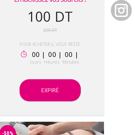
100 DT
220 DT
POUR ACHETER IL VOUS RESTE
00 |
00 |
00 |
Jours
Heures
Minutes
EXPIRÉ
-50%