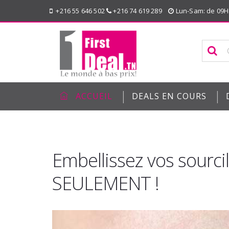
+216 55 646 502
+216 74 619 289
Lun-Sam: de 09H
|
|
ACCUEIL
DEALS EN COURS
Embellissez vos sourci
SEULEMENT !