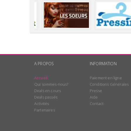
A PROPOS
INFORMATION
Accueil
Paiement en ligne
Qui sommes-nous?
Conditions Générales
Deals en cours
Presse
Deals passés
Aide
Activités
Contact
Partenaires