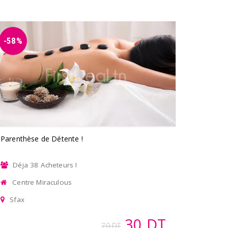
-58%
Parenthèse de Détente !
Déja 38 Acheteurs !
Centre Miraculous
Sfax
30 DT
70 DT