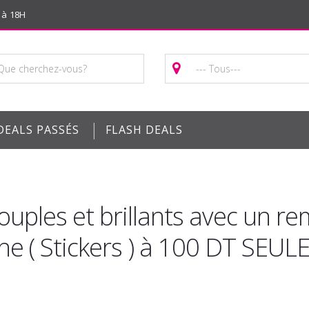
 à 18H
|
DEALS PASSÉS
FLASH DEALS
uples et brillants avec un re
e ( Stickers ) à 100 DT SEU