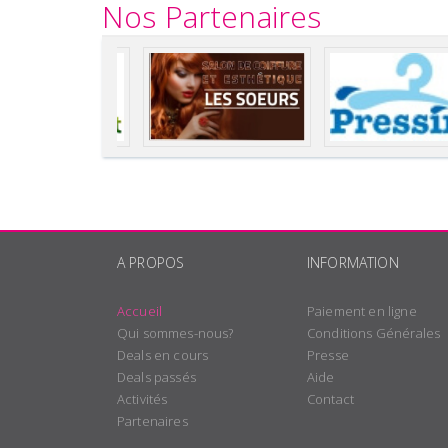
Nos Partenaires
A PROPOS
INFORMATION
Accueil
Paiement en ligne
Qui sommes-nous?
Conditions Générales
Deals en cours
Presse
Deals passés
Aide
Activités
Contact
Partenaires