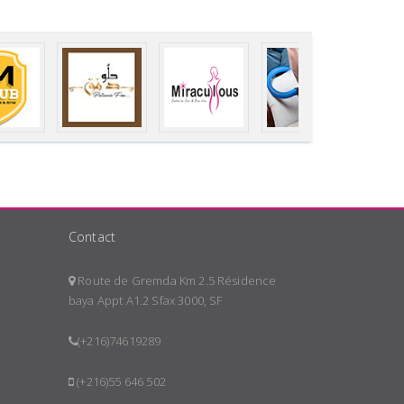
Contact
Route de Gremda Km 2.5 Résidence
baya Appt A1.2 Sfax 3000, SF
(+216)74619289
(+216)55 646 502