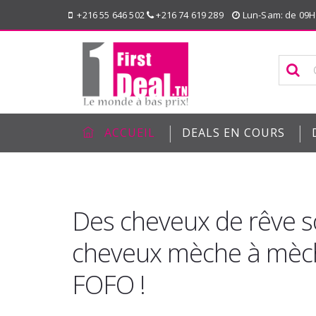
+216 55 646 502
+216 74 619 289
Lun-Sam: de 09H
|
|
ACCUEIL
DEALS EN COURS
Des cheveux de rêve so
cheveux mèche à mèch
FOFO !